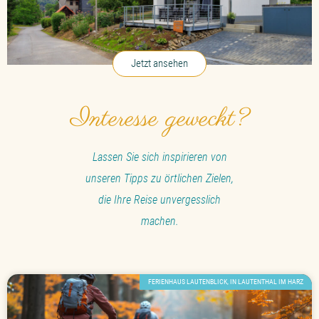
Jetzt ansehen
Interesse geweckt?
Lassen Sie sich inspirieren von
unseren Tipps zu örtlichen Zielen,
die Ihre Reise unvergesslich
machen.
FERIENHAUS LAUTENBLICK, IN LAUTENTHAL IM HARZ