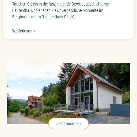
Tauchen Sie ein in die faszinierende Bergbaugeschichte von
Lautenthal und erleben Sie unvergessliche Momente im
Bergbaumuseum “Lautenthals Glück”.
Weiterlesen »
Ferienhaus Lautenblick
in Lautenthal, Harz
Jetzt ansehen