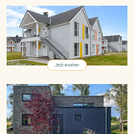
Haus Seepferdchen
in Olpenitz an der Ostsee
Jetzt ansehen
Seehaus Dümmer
am Dümmer See